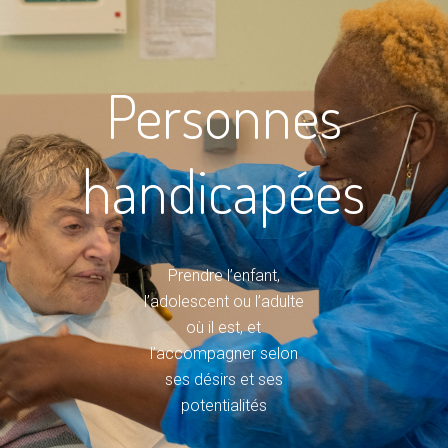
Personnes
handicapées
Prendre l’enfant,
l’adolescent ou l’adulte
où il est, et
l’accompagner selon
ses désirs et ses
potentialités