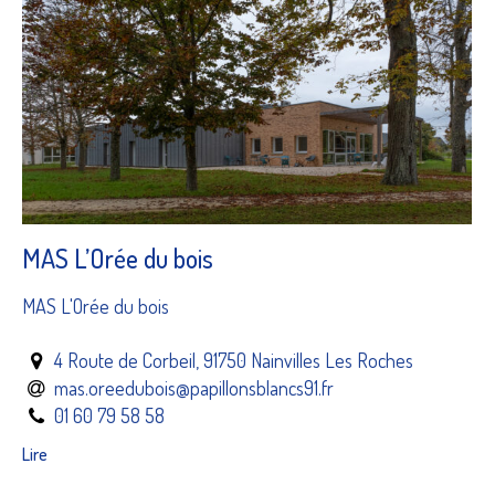
MAS L’Orée du bois
MAS L'Orée du bois
4 Route de Corbeil, 91750 Nainvilles Les Roches
mas.oreedubois@papillonsblancs91.fr
01 60 79 58 58
Lire