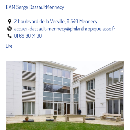
EAM Serge DassaultMennecy
2 boulevard de la Verville, 91540 Mennecy
accueil-dassault-mennecy@philanthropique.asso.fr
01 69 90 71 30
Lire