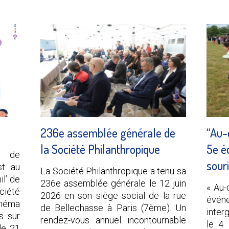
236e assemblée générale de
“Au-
la Société Philanthropique
5e éd
s de
sour
st au
La Société Philanthropique a tenu sa
l’ de
236e assemblée générale le 12 juin
« Au-
ciété
2026 en son siège social de la rue
évé
Théma
de Bellechasse à Paris (7ème). Un
inter
s sur
rendez-vous annuel incontournable
le 4 
le 21