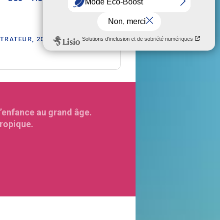
TRATEUR, 2006
l’enfance au grand âge.
hropique.