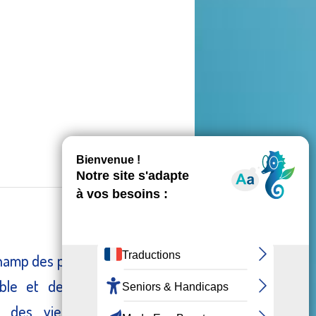
 champ des possibles, de
able et de construire
des vies mutilées,