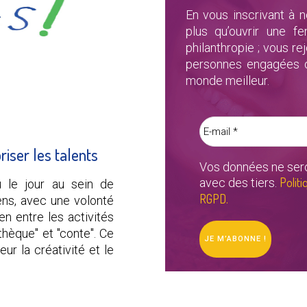
En vous inscrivant à n
plus qu’ouvrir une f
philanthropie ; vous 
personnes engagées qu
monde meilleur.
E-
mail
*
riser les talents
Vos données ne sero
Politi
avec des tiers.
 le jour au sein de
RGPD.
ens, avec une volonté
en entre les activités
athèque" et "conte". Ce
ur la créativité et le