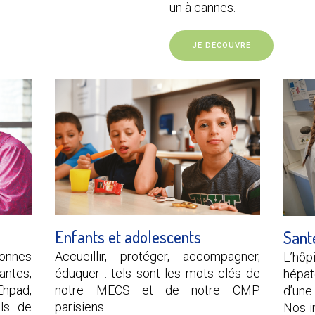
un à cannes.
JE DÉCOUVRE
Enfants et adolescents
Sant
onnes
Accueillir, protéger, accompagner,
L’hôpi
ntes,
éduquer : tels sont les mots clés de
hépat
hpad,
notre MECS et de notre CMP
d’une 
ils de
parisiens.
Nos i