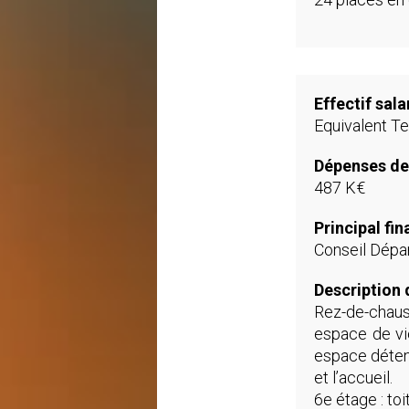
Effectif sala
Equivalent Te
Dépenses de
487 K€
Principal fi
Conseil Dépa
Description 
Rez-de-chauss
espace de vie
espace détent
et l’accueil.
6e étage : to