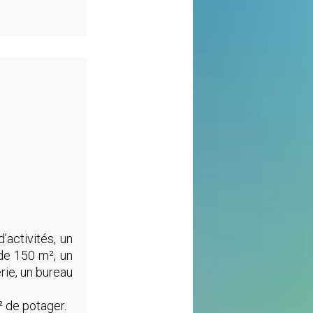
’activités, un
 de 150 m², un
rie, un bureau
² de potager.