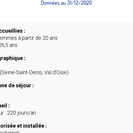
Données au 31/12/2020
cueillies :
mmes à partir de 20 ans
26,5 ans
raphique :
 (Seine-Saint-Denis, Val d’Oise)
ne de séjour :
eil :
ur : 220 jours/an
risée et installée :
 externat