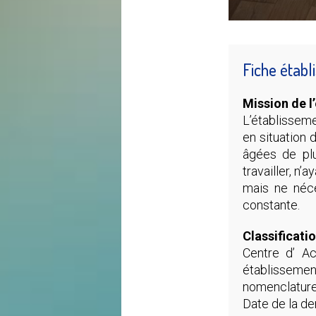
Fiche étab
Mission de l
L’établissem
en situation 
âgées de pl
travailler, n
mais ne néce
constante.
Classificati
Centre d’ A
établisseme
nomenclature
Date de la der