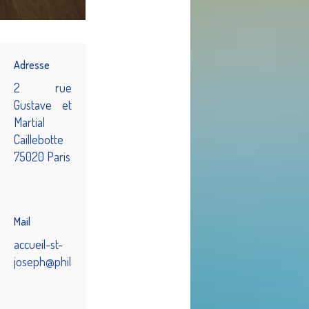
Adresse
2 rue
Gustave et
Martial
Caillebotte
75020 Paris
Mail
accueil-st-
joseph@philanthropique.asso.fr