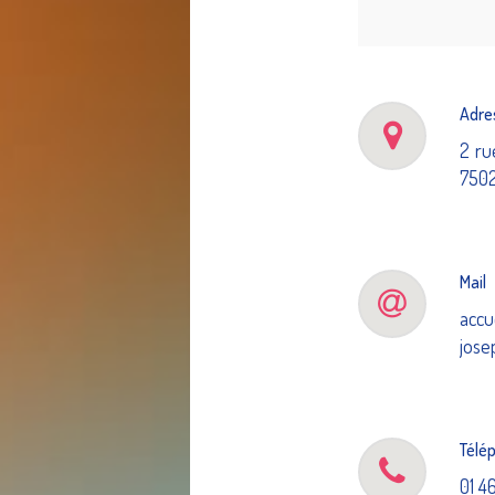
Adre
2 ru
7502
Mail
accu
jose
Télé
01 4