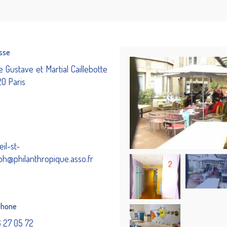
sse
e Gustave et Martial Caillebotte
0 Paris
eil-st-
ph@philanthropique.asso.fr
phone
6 27 05 72