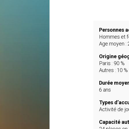
Personnes ac
Hommes et fe
Age moyen : 
Origine géog
Paris : 90 %
Autres : 10 %
Durée moyen
6 ans
Types d’accu
Activité de jo
Capacité auto
24 places en