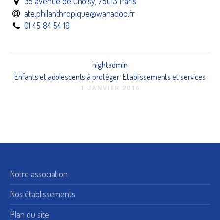
35 avenue de Choisy, 75013 Paris
ate.philanthropique@wanadoo.fr
01 45 84 54 19
hightadmin
Enfants et adolescents à protéger
Etablissements et services
,
1 JANVIER 2016
Notre association
Nos établissements
Plan du site