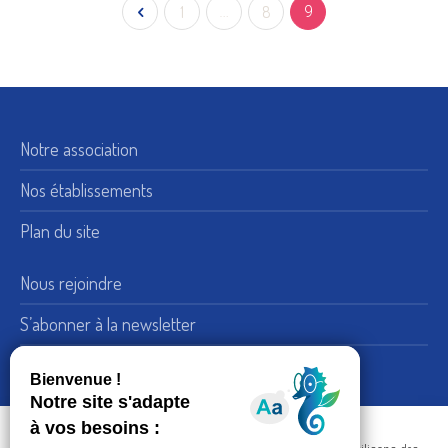
1
…
8
9
Notre association
Nos établissements
Plan du site
Nous rejoindre
S’abonner à la newsletter
Nous suivre sur LinkedIn
15, rue de Bellechasse 75007 Paris
Adresse :