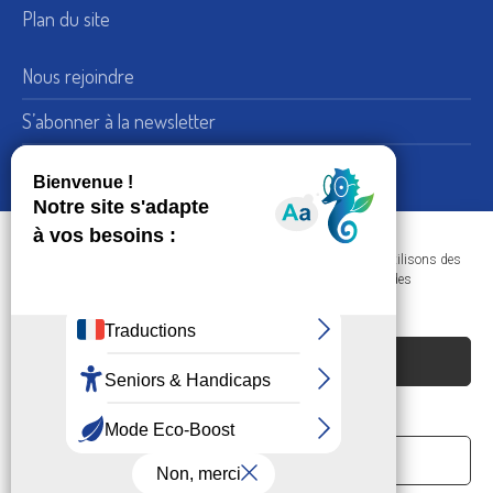
Plan du site
Nous rejoindre
S’abonner à la newsletter
Nous suivre sur LinkedIn
15, rue de Bellechasse 75007 Paris
Adresse :
Dans le respect de votre confidentialité et de vos données, nous utilisons des
+33 (0) 1 45 51 54 10
Téléphone :
cookies afin d'améliorer votre navigation sur nos sites et réaliser des
statistiques de visites.
Nous contacter
ACCEPTER LES COOKIES
REFUSER
Société Philanthropique © 2023 - Tous droits
réservés
PRÉFÉRENCES
Politique de confidentialité et RGPD
/