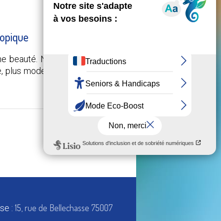
ropique
une beauté. Non pas une refonte
, plus moderne et plus pratique
5 OCTOBRE 2023
15, rue de Bellechasse 75007
se :