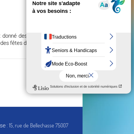
nt donné des concerts dans des
des fêtes de fin d'année.
26 DÉCEMBRE 2024
15, rue de Bellechasse 75007
se :