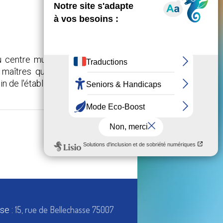
 centre municipal de santé de
maîtres qu'ils ont réalisé. Une
n de l'établissement.
22 JANVIER 2026
15, rue de Bellechasse 75007
se :