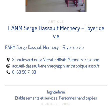
ARTICLE
EANM Serge Dassault Mennecy – Foyer de
vie
EANM Serge Dassault Mennecy - Foyer de vie
2 boulevard de la Verville 91540 Mennecy Essonne
accueil-dassault-mennecy@philanthropique.asso.fr
01 69 90 71 30
hightadmin
Etablissements et services
Personnes handicapées
,
6 JUILLET 2023