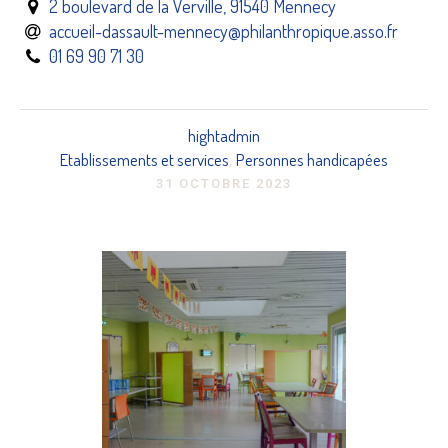
2 boulevard de la Verville, 91540 Mennecy
accueil-dassault-mennecy@philanthropique.asso.fr
01 69 90 71 30
hightadmin
Etablissements et services
Personnes handicapées
,
31 OCTOBRE 2023