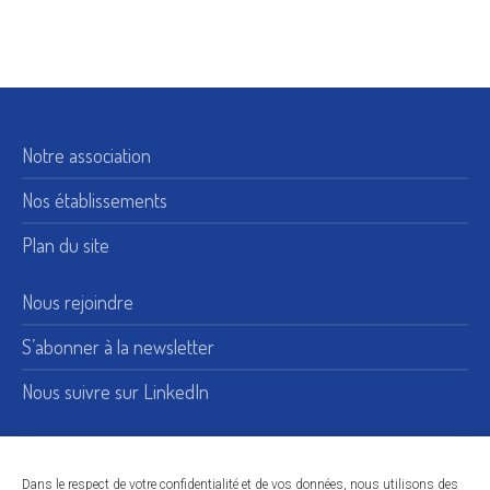
Notre association
Nos établissements
Plan du site
Nous rejoindre
S’abonner à la newsletter
Nous suivre sur LinkedIn
15, rue de Bellechasse 75007 Paris
Adresse :
Dans le respect de votre confidentialité et de vos données, nous utilisons des