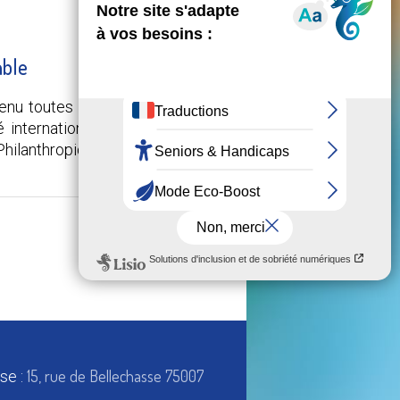
able
enu toutes ses promesses ! Le
 internationale universitaire de
Philanthropique.
28 MAI 2026
15, rue de Bellechasse 75007
se :