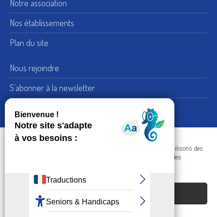
Notre association
Nos établissements
Plan du site
Nous rejoindre
S’abonner à la newsletter
Nous suivre sur LinkedIn
15, rue de Bellechasse 75007 Paris
Adresse :
Dans le respect de votre confidentialité et de vos données, nous utilisons des
+33 (0) 1 45 51 54 10
Téléphone :
cookies afin d'améliorer votre navigation sur nos sites et réaliser des
statistiques de visites.
Nous contacter
ACCEPTER LES COOKIES
REFUSER