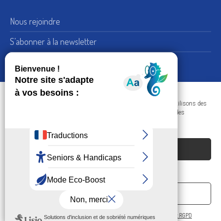
Nous rejoindre
S’abonner à la newsletter
Nous suivre sur LinkedIn
15, rue de Bellechasse 75007 Paris
Adresse :
Dans le respect de votre confidentialité et de vos données, nous utilisons des
+33 (0) 1 45 51 54 10
Téléphone :
cookies afin d'améliorer votre navigation sur nos sites et réaliser des
statistiques de visites.
Nous contacter
ACCEPTER LES COOKIES
REFUSER
Société Philanthropique © 2023 - Tous droits
réservés
PRÉFÉRENCES
Politique de confidentialité et RGPD
/
Politique de confidentialité et RGPD
Politique de confidentialité et RGPD