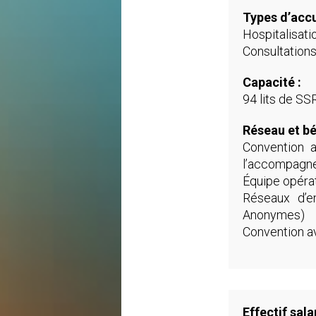
Types d’accu
Hospitalisat
Consultations
Capacité :
94 lits de SS
Réseau et bé
Convention a
l’accompagne
Équipe opérat
Réseaux d’en
Anonymes)
Convention ave
Effectif sala