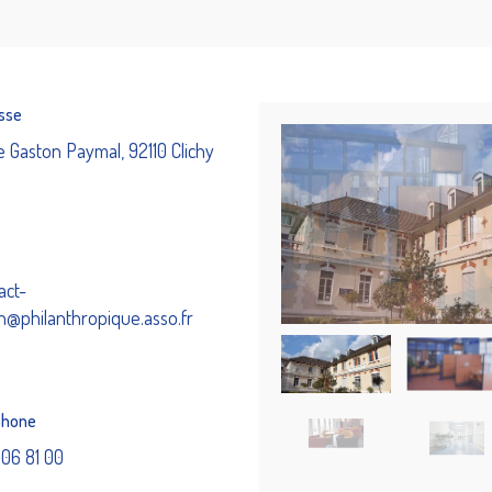
sse
e Gaston Paymal, 92110 Clichy
act-
n@philanthropique.asso.fr
phone
1 06 81 00