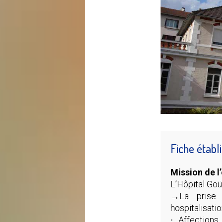
Fiche étab
Mission de l
L’Hôpital Goü
→La prise 
hospitalisatio
∙ Affections