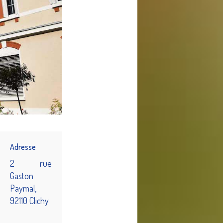
Adresse
2 rue
Gaston
Paymal,
92110 Clichy