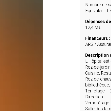
Nombre de sa
Equivalent Te
Dépenses de
12,4 M€
Financeurs :
ARS / Assuran
Description 
L’Hôpital est 
Rez-de-jardin
Cuisine, Rest
Rez-de-chaus
bibliothèque,
1er étage : D
Direction
2ème étage : 
Salle des fam