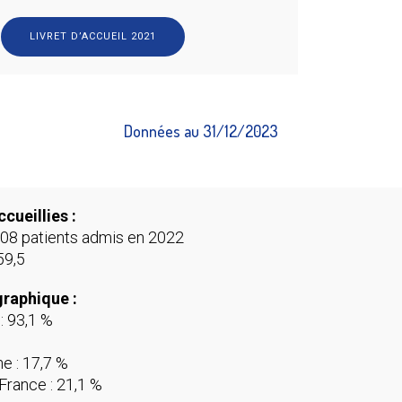
LIVRET D’ACCUEIL 2021
Données au 31/12/2023
cueillies :
808 patients admis en 2022
59,5
graphique :
: 93,1 %
e : 17,7 %
 France : 21,1 %