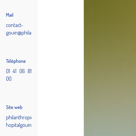
Mail
contact-
gouin@philanthropique.asso.fr
Téléphone
01 41 06 81
00
Site web
philanthropique-
hopitalgouin.fr