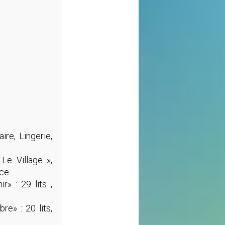
ire, Lingerie,
Le Village »,
nce
r» : 29 lits ,
re» : 20 lits,