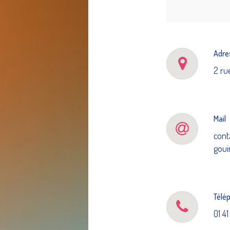
Adre
2 ru
Mail
cont
goui
Télé
01 4