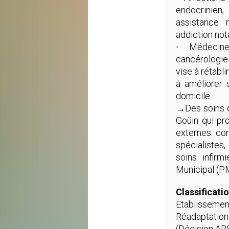
endocrinien
assistance n
addiction not
∙ Médecine
cancérologie
vise à rétabli
à améliorer
domicile.
→Des soins d
Goüin qui pr
externes: co
spécialistes
soins infirm
Municipal (PM
Classificati
Etablisseme
Réadaptation
(Décision AR