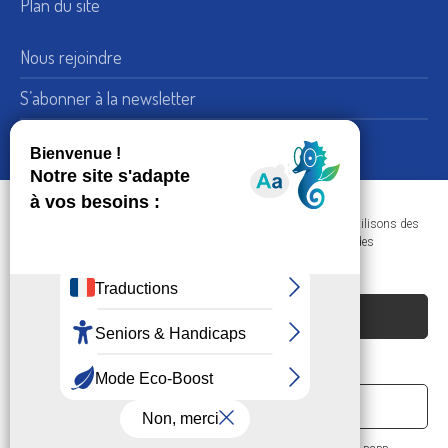
Plan du site
Nous rejoindre
S’abonner à la newsletter
Nous suivre sur LinkedIn
15, rue de Bellechasse 75007 Paris
Adresse :
Dans le respect de votre confidentialité et de vos données, nous utilisons des
+33 (0) 1 45 51 54 10
Téléphone :
cookies afin d'améliorer votre navigation sur nos sites et réaliser des
statistiques de visites.
Nous contacter
ACCEPTER LES COOKIES
REFUSER
Société Philanthropique © 2023 - Tous droits
réservés
PRÉFÉRENCES
Politique de confidentialité et RGPD
/