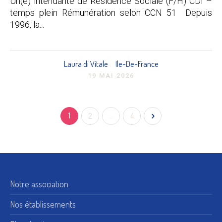
Un(e) intendante de Résidence Sociale (F/H) CDI –
temps plein Rémunération selon CCN 51 Depuis
1996, la...
Laura di Vitale
Ile-De-France
19 MAI 2026
1
2
…
4
Notre association
Nos établissements