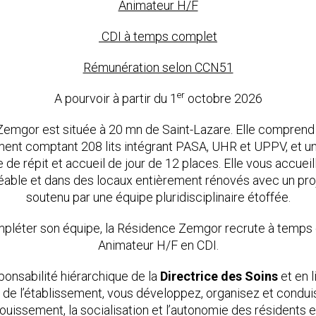
Animateur H/F
CDI à temps complet
Rémunération selon CCN51
er
A pourvoir à partir du 1
octobre 2026
emgor est située à 20 mn de Saint-Lazare. Elle comprend 
ent comptant 208 lits intégrant PASA, UHR et UPPV, et un
de répit et accueil de jour de 12 places. Elle vous accuei
éable et dans des locaux entièrement rénovés avec un pro
soutenu par une équipe pluridisciplinaire étoffée.
mpléter son équipe, la Résidence Zemgor recrute à temps
Animateur H/F en CDI.
ponsabilité hiérarchique de la
Directrice des Soins
et en l
 de l’établissement, vous développez, organisez et condui
nouissement, la socialisation et l’autonomie des résidents 