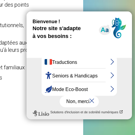
ur des points
tutionnels,
adaptées aux
u’à leurs projets
t familiaux
s