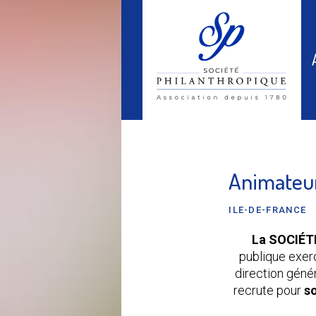
Animateu
ILE-DE-FRANCE
La SOCIÉT
publique exerç
direction génér
recrute pour
s